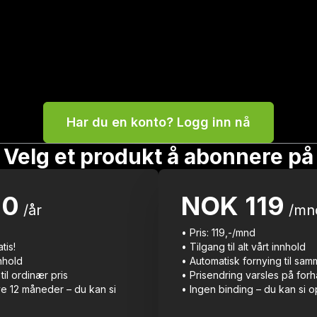
Har du en konto? Logg inn nå
Velg et produkt å abonnere på
90
NOK
119
/år
/mn
• Pris: 119,-/mnd
tis!
• Tilgang til alt vårt innhold
nnhold
• Automatisk fornying til sam
til ordinær pris
• Prisendring varsles på for
ye 12 måneder – du kan si
• Ingen binding – du kan si o