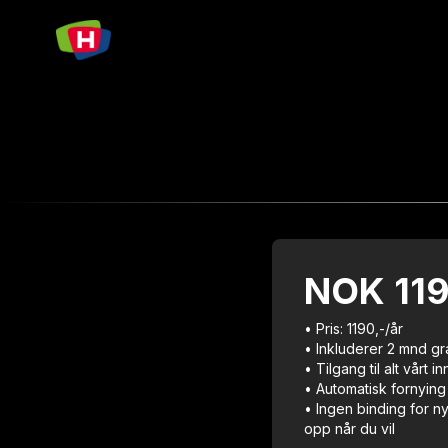
NOK
11
• Pris: 1190,-/år
• Inkluderer 2 mnd gra
• Tilgang til alt vårt i
• Automatisk fornying 
• Ingen binding for n
opp når du vil