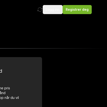
Logg inn
Registrer deg
d
me pris
hånd
pp når du vil